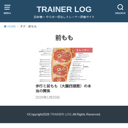
TRAINER LOG
MENU
SEARCH
日本唯一 やらせ一切なしトレーナー評価サイト
HOME
タグ : 前もも
前もも
トレーナー
歩行と前もも（大腿四頭筋）の本
当の関係
2026年1月20日
©Copyright2026
TRAINER LOG
.All Rights Reserved.