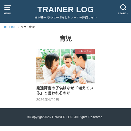
TRAINER LOG
MENU
SEARCH
日本唯一 やらせ一切なしトレーナー評価サイト
HOME
タグ : 育児
育児
トレーナー
発達障害の子供はなぜ「増えてい
る」と言われるのか
2026年4月9日
©Copyright2026
TRAINER LOG
.All Rights Reserved.